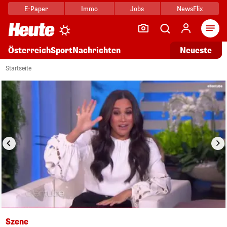
E-Paper
Immo
Jobs
NewsFlix
Arti
Österreich
Sport
Nachrichten
Neueste
i
1/14
Startseite
Szene