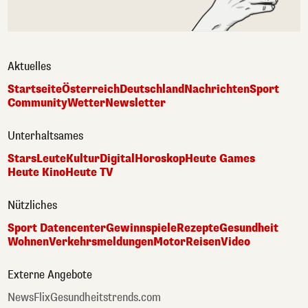
Aktuelles
Startseite
Österreich
Deutschland
Nachrichten
Sport
Community
Wetter
Newsletter
Unterhaltsames
Stars
Leute
Kultur
Digital
Horoskop
Heute Games
Heute Kino
Heute TV
Nützliches
Sport Datencenter
Gewinnspiele
Rezepte
Gesundheit
Wohnen
Verkehrsmeldungen
Motor
Reisen
Video
Externe Angebote
NewsFlix
Gesundheitstrends.com