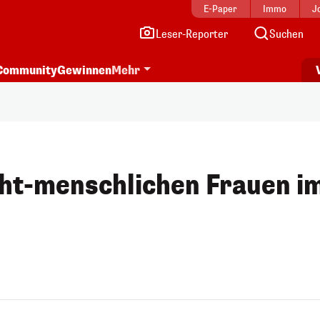
E-Paper
Immo
J
Leser-Reporter
Suchen
Community
Gewinnen
Mehr
cht-menschlichen Frauen i