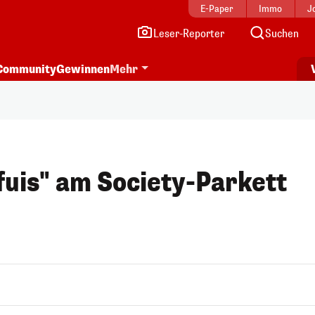
E-Paper
Immo
J
Leser-Reporter
Suchen
Community
Gewinnen
Mehr
fuis" am Society-Parkett