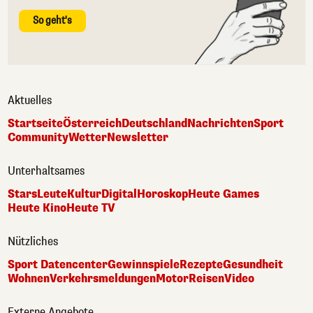
So geht's
Aktuelles
Startseite
Österreich
Deutschland
Nachrichten
Sport
Community
Wetter
Newsletter
Unterhaltsames
Stars
Leute
Kultur
Digital
Horoskop
Heute Games
Heute Kino
Heute TV
Nützliches
Sport Datencenter
Gewinnspiele
Rezepte
Gesundheit
Wohnen
Verkehrsmeldungen
Motor
Reisen
Video
Externe Angebote