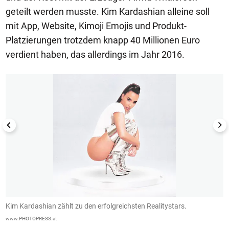
geteilt werden musste. Kim Kardashian alleine soll
mit App, Website, Kimoji Emojis und Produkt-
Platzierungen trotzdem knapp 40 Millionen Euro
verdient haben, das allerdings im Jahr 2016.
1/26
Kim Kardashian zählt zu den erfolgreichsten Realitystars.
A
www.PHOTOPRESS.at
Me