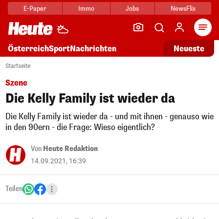
E-Paper
Immo
Jobs
NewsFlix
Arti
Österreich
Sport
Nachrichten
Neueste
Startseite
Szene
Die Kelly Family ist wieder da
Die Kelly Family ist wieder da - und mit ihnen - genauso wie
in den 90ern - die Frage: Wieso eigentlich?
Von
Heute Redaktion
14.09.2021, 16:39
Teilen