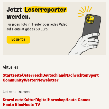
Jetzt
Leserreporter
werden.
Für jedes Foto in "Heute" oder jedes Video
auf Heute.at gibt es 50 Euro.
So geht's
Aktuelles
Startseite
Österreich
Deutschland
Nachrichten
Sport
Community
Wetter
Newsletter
Unterhaltsames
Stars
Leute
Kultur
Digital
Horoskop
Heute Games
Heute Kino
Heute TV