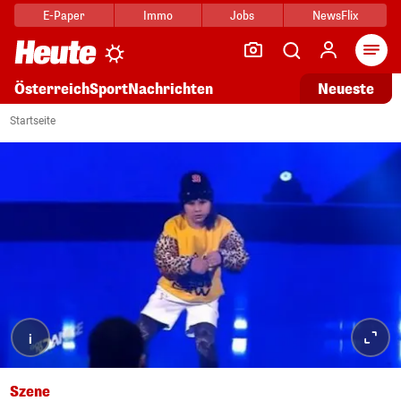
E-Paper
Immo
Jobs
NewsFlix
Arti
Österreich
Sport
Nachrichten
Neueste
Startseite
i
Szene