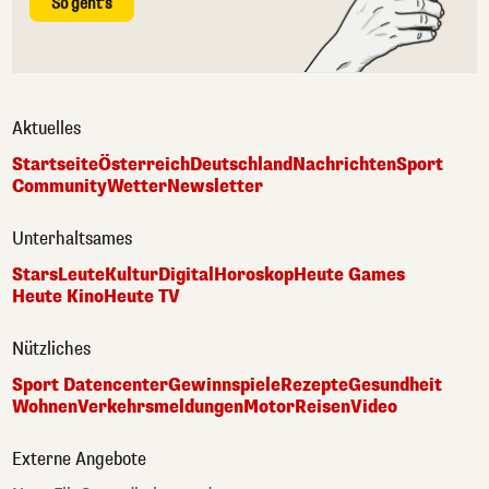
So geht's
Aktuelles
Startseite
Österreich
Deutschland
Nachrichten
Sport
Community
Wetter
Newsletter
Unterhaltsames
Stars
Leute
Kultur
Digital
Horoskop
Heute Games
Heute Kino
Heute TV
Nützliches
Sport Datencenter
Gewinnspiele
Rezepte
Gesundheit
Wohnen
Verkehrsmeldungen
Motor
Reisen
Video
Externe Angebote