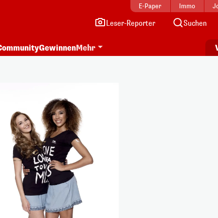
E-Paper
Immo
J
Leser-Reporter
Suchen
Community
Gewinnen
Mehr