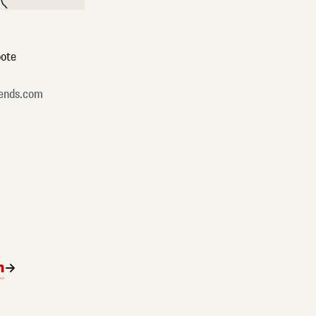
ote
ends.com
n