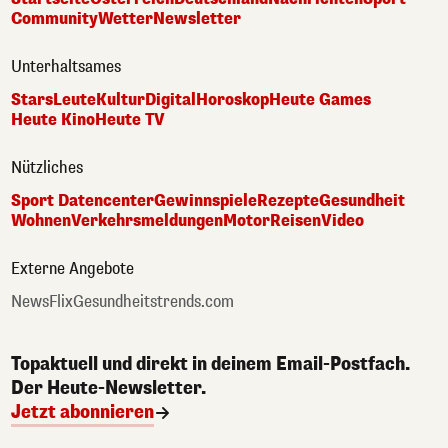
Community
Wetter
Newsletter
Unterhaltsames
Stars
Leute
Kultur
Digital
Horoskop
Heute Games
Heute Kino
Heute TV
Nützliches
Sport Datencenter
Gewinnspiele
Rezepte
Gesundheit
Wohnen
Verkehrsmeldungen
Motor
Reisen
Video
Externe Angebote
NewsFlix
Gesundheitstrends.com
Topaktuell und direkt in deinem Email-Postfach.
Der Heute-Newsletter.
Jetzt abonnieren