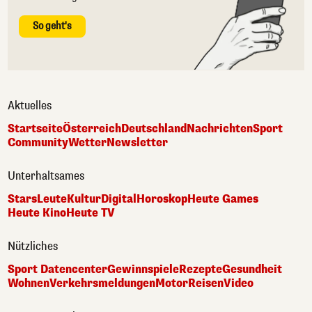
So geht's
Aktuelles
Startseite
Österreich
Deutschland
Nachrichten
Sport
Community
Wetter
Newsletter
Unterhaltsames
Stars
Leute
Kultur
Digital
Horoskop
Heute Games
Heute Kino
Heute TV
Nützliches
Sport Datencenter
Gewinnspiele
Rezepte
Gesundheit
Wohnen
Verkehrsmeldungen
Motor
Reisen
Video