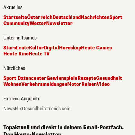
Aktuelles
Startseite
Österreich
Deutschland
Nachrichten
Sport
Community
Wetter
Newsletter
Unterhaltsames
Stars
Leute
Kultur
Digital
Horoskop
Heute Games
Heute Kino
Heute TV
Nützliches
Sport Datencenter
Gewinnspiele
Rezepte
Gesundheit
Wohnen
Verkehrsmeldungen
Motor
Reisen
Video
Externe Angebote
NewsFlix
Gesundheitstrends.com
Topaktuell und direkt in deinem Email-Postfach.
Der Heute-Newsletter.