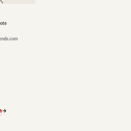
ote
ends.com
n