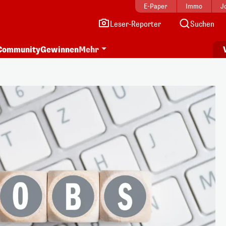
E-Paper
Immo
J
Leser-Reporter
Suchen
Community
Gewinnen
Mehr
i