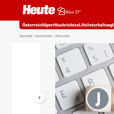
Wien 27°
Österreich
Sport
Nachrichten
Life
Unterhaltung
1/11
Startseite
Nachrichten
Wirtschaft