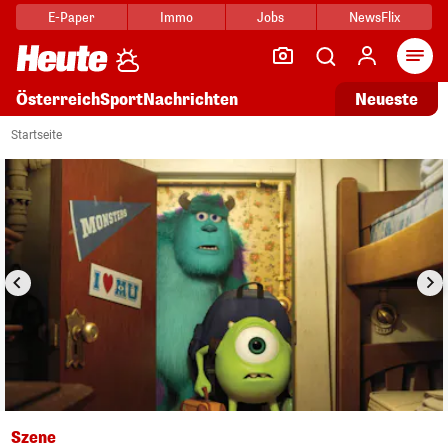
E-Paper
Immo
Jobs
NewsFlix
Arti
Österreich
Sport
Nachrichten
Neueste
i
1/8
Startseite
Szene