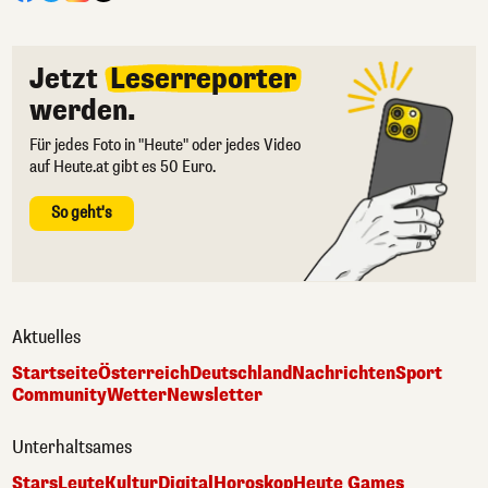
Jetzt
Leserreporter
werden.
Für jedes Foto in "Heute" oder jedes Video
auf Heute.at gibt es 50 Euro.
So geht's
Aktuelles
Startseite
Österreich
Deutschland
Nachrichten
Sport
Community
Wetter
Newsletter
Unterhaltsames
Stars
Leute
Kultur
Digital
Horoskop
Heute Games