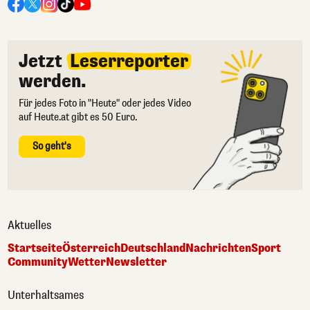
Jetzt
Leserreporter
werden.
Für jedes Foto in "Heute" oder jedes Video
auf Heute.at gibt es 50 Euro.
So geht's
Aktuelles
Startseite
Österreich
Deutschland
Nachrichten
Sport
Community
Wetter
Newsletter
Unterhaltsames