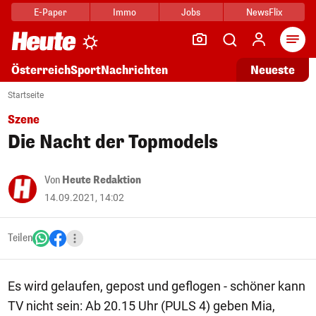
E-Paper
Immo
Jobs
NewsFlix
Arti
Österreich
Sport
Nachrichten
Neueste
Startseite
Szene
Die Nacht der Topmodels
Von
Heute Redaktion
14.09.2021, 14:02
Teilen
Es wird gelaufen, gepost und geflogen - schöner kann
TV nicht sein: Ab 20.15 Uhr (PULS 4) geben Mia,