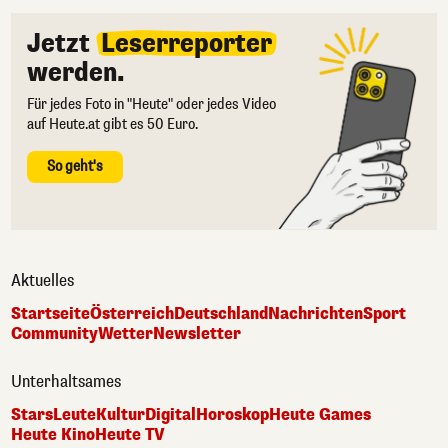
Jetzt
Leserreporter
werden.
Für jedes Foto in "Heute" oder jedes Video
auf Heute.at gibt es 50 Euro.
So geht's
Aktuelles
Startseite
Österreich
Deutschland
Nachrichten
Sport
Community
Wetter
Newsletter
Unterhaltsames
Stars
Leute
Kultur
Digital
Horoskop
Heute Games
Heute Kino
Heute TV