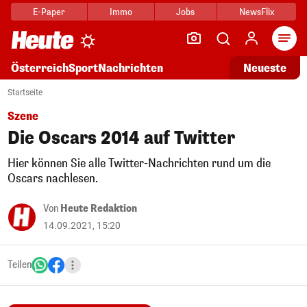
E-Paper
Immo
Jobs
NewsFlix
Arti
Österreich
Sport
Nachrichten
Neueste
Startseite
Szene
Die Oscars 2014 auf Twitter
Hier können Sie alle Twitter-Nachrichten rund um die
Oscars nachlesen.
Von
Heute Redaktion
14.09.2021, 15:20
Teilen