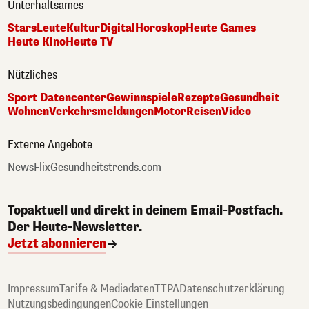
Unterhaltsames
Stars
Leute
Kultur
Digital
Horoskop
Heute Games
Heute Kino
Heute TV
Nützliches
Sport Datencenter
Gewinnspiele
Rezepte
Gesundheit
Wohnen
Verkehrsmeldungen
Motor
Reisen
Video
Externe Angebote
NewsFlix
Gesundheitstrends.com
Topaktuell und direkt in deinem Email-Postfach.
Der Heute-Newsletter.
Jetzt abonnieren
Impressum
Tarife & Mediadaten
TTPA
Datenschutzerklärung
Nutzungsbedingungen
Cookie Einstellungen