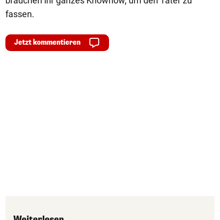
brauchen ihr ganzes Knowhow, um den Tater zu
fassen.
Jetzt kommentieren
Weiterlesen