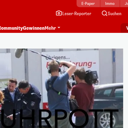
E-Paper
Immo
J
Leser-Reporter
Suchen
Community
Gewinnen
Mehr