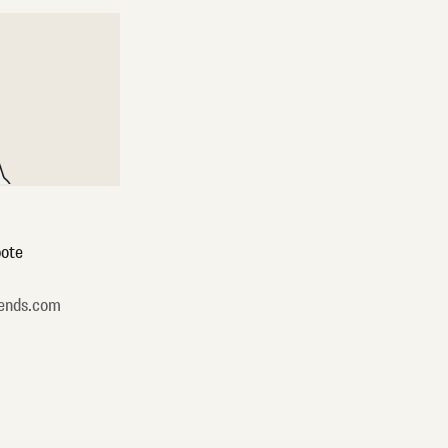
ote
ends.com