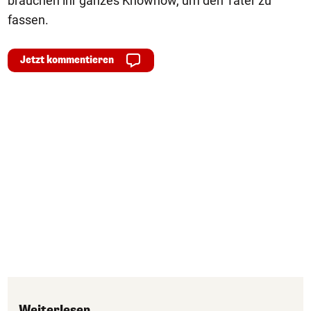
brauchen ihr ganzes Knowhow, um den Tater zu
fassen.
Jetzt kommentieren
Weiterlesen