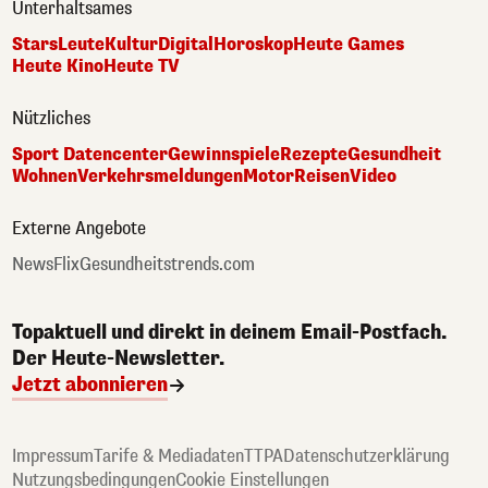
Unterhaltsames
Stars
Leute
Kultur
Digital
Horoskop
Heute Games
Heute Kino
Heute TV
Nützliches
Sport Datencenter
Gewinnspiele
Rezepte
Gesundheit
Wohnen
Verkehrsmeldungen
Motor
Reisen
Video
Externe Angebote
NewsFlix
Gesundheitstrends.com
Topaktuell und direkt in deinem Email-Postfach.
Der Heute-Newsletter.
Jetzt abonnieren
Impressum
Tarife & Mediadaten
TTPA
Datenschutzerklärung
Nutzungsbedingungen
Cookie Einstellungen