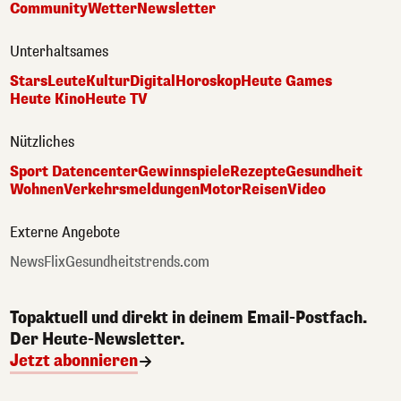
Community
Wetter
Newsletter
Unterhaltsames
Stars
Leute
Kultur
Digital
Horoskop
Heute Games
Heute Kino
Heute TV
Nützliches
Sport Datencenter
Gewinnspiele
Rezepte
Gesundheit
Wohnen
Verkehrsmeldungen
Motor
Reisen
Video
Externe Angebote
NewsFlix
Gesundheitstrends.com
Topaktuell und direkt in deinem Email-Postfach.
Der Heute-Newsletter.
Jetzt abonnieren