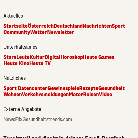
Aktuelles
Startseite
Österreich
Deutschland
Nachrichten
Sport
Community
Wetter
Newsletter
Unterhaltsames
Stars
Leute
Kultur
Digital
Horoskop
Heute Games
Heute Kino
Heute TV
Nützliches
Sport Datencenter
Gewinnspiele
Rezepte
Gesundheit
Wohnen
Verkehrsmeldungen
Motor
Reisen
Video
Externe Angebote
NewsFlix
Gesundheitstrends.com