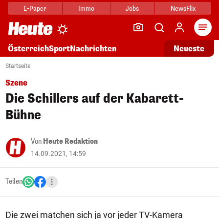
E-Paper
Immo
Jobs
NewsFlix
Arti
Österreich
Sport
Nachrichten
Neueste
Startseite
Szene
Die Schillers auf der Kabarett-
Bühne
Von
Heute Redaktion
14.09.2021, 14:59
Teilen
Die zwei matchen sich ja vor jeder TV-Kamera