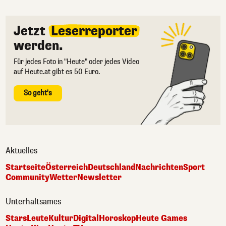
Jetzt
Leserreporter
werden.
Für jedes Foto in "Heute" oder jedes Video
auf Heute.at gibt es 50 Euro.
So geht's
Aktuelles
Startseite
Österreich
Deutschland
Nachrichten
Sport
Community
Wetter
Newsletter
Unterhaltsames
Stars
Leute
Kultur
Digital
Horoskop
Heute Games