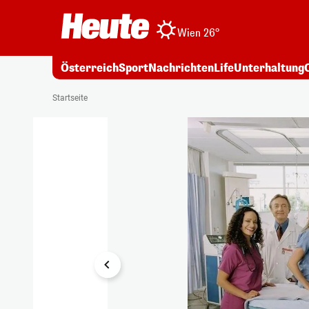
Wien 26°
Österreich
Sport
Nachrichten
Life
Unterhaltung
1/11
Startseite