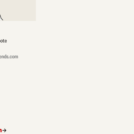
ote
ends.com
n