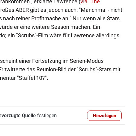
erankommen", erklärte Lawrence (
via "The
 großes ABER gibt es jedoch auch: "Manchmal - nicht
s nach reiner Profitmache an." Nur wenn alle Stars
würde er eine weitere Season machen. Ein
o; ein "Scrubs"-Film wäre für Lawrence allerdings
 scheint einer Fortsetzung im Serien-Modus
r twitterte das Reunion-Bild der "Scrubs"-Stars mit
ntar "Staffel 10?".
evorzugte Quelle
festlegen
Hinzufügen