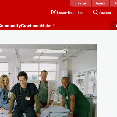
E-Paper
Immo
J
Leser-Reporter
Suchen
Community
Gewinnen
Mehr
i