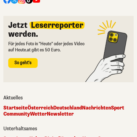
Jetzt
Leserreporter
werden.
Für jedes Foto in "Heute" oder jedes Video
auf Heute.at gibt es 50 Euro.
So geht's
Aktuelles
Startseite
Österreich
Deutschland
Nachrichten
Sport
Community
Wetter
Newsletter
Unterhaltsames