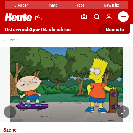
E-Paper
Immo
Jobs
NewsFlix
Arti
Österreich
Sport
Nachrichten
Neueste
Startseite
i
Szene