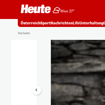
Wien 27°
Österreich
Sport
Nachrichten
Life
Unterhaltung
1/13
Startseite