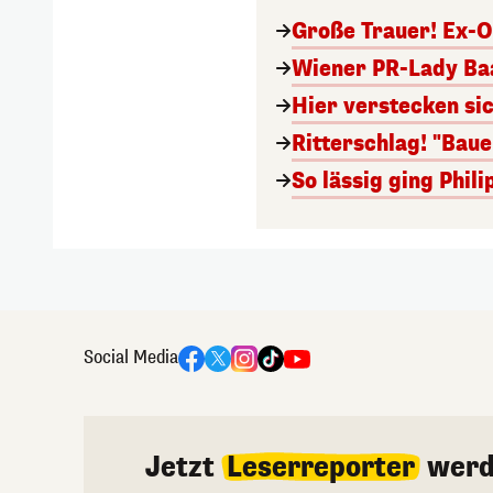
Große Trauer! Ex-O
Wiener PR-Lady Baa
Hier verstecken si
Ritterschlag! "Bau
So lässig ging Phi
Social Media
Jetzt
Leserreporter
werd