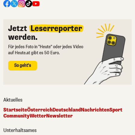
Jetzt
Leserreporter
werden.
Für jedes Foto in "Heute" oder jedes Video
auf Heute.at gibt es 50 Euro.
So geht's
Aktuelles
Startseite
Österreich
Deutschland
Nachrichten
Sport
Community
Wetter
Newsletter
Unterhaltsames