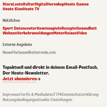
Stars
Leute
Kultur
Digital
Horoskop
Heute Games
Heute Kino
Heute TV
Nützliches
Sport Datencenter
Gewinnspiele
Rezepte
Gesundheit
Wohnen
Verkehrsmeldungen
Motor
Reisen
Video
Externe Angebote
NewsFlix
Gesundheitstrends.com
Topaktuell und direkt in deinem Email-Postfach.
Der Heute-Newsletter.
Jetzt abonnieren
Impressum
Tarife & Mediadaten
TTPA
Datenschutzerklärung
Nutzungsbedingungen
Cookie Einstellungen