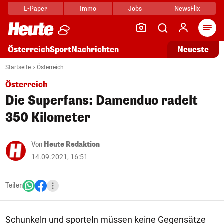
E-Paper
Immo
Jobs
NewsFlix
Arti
Österreich
Sport
Nachrichten
Neueste
Startseite
Österreich
Österreich
Die Superfans: Damenduo radelt
350 Kilometer
Von
Heute Redaktion
14.09.2021, 16:51
Teilen
Schunkeln und sporteln müssen keine Gegensätze