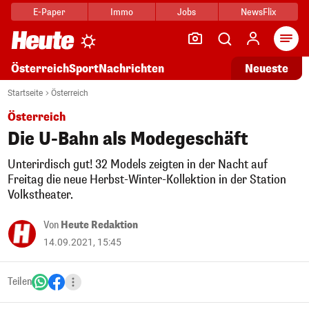
E-Paper
Immo
Jobs
NewsFlix
Arti
Österreich
Sport
Nachrichten
Neueste
Startseite
Österreich
Österreich
Die U-Bahn als Modegeschäft
Unterirdisch gut! 32 Models zeigten in der Nacht auf
Freitag die neue Herbst-Winter-Kollektion in der Station
Volkstheater.
Von
Heute Redaktion
14.09.2021, 15:45
Teilen