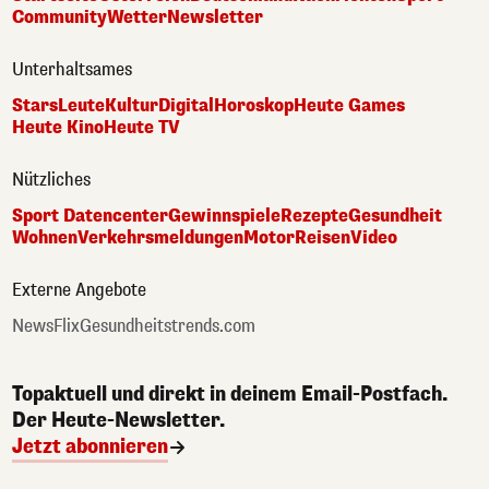
Community
Wetter
Newsletter
Unterhaltsames
Stars
Leute
Kultur
Digital
Horoskop
Heute Games
Heute Kino
Heute TV
Nützliches
Sport Datencenter
Gewinnspiele
Rezepte
Gesundheit
Wohnen
Verkehrsmeldungen
Motor
Reisen
Video
Externe Angebote
NewsFlix
Gesundheitstrends.com
Topaktuell und direkt in deinem Email-Postfach.
Der Heute-Newsletter.
Jetzt abonnieren