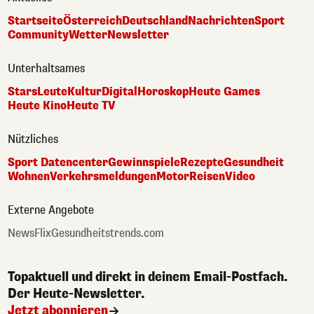
Startseite
Österreich
Deutschland
Nachrichten
Sport
Community
Wetter
Newsletter
Unterhaltsames
Stars
Leute
Kultur
Digital
Horoskop
Heute Games
Heute Kino
Heute TV
Nützliches
Sport Datencenter
Gewinnspiele
Rezepte
Gesundheit
Wohnen
Verkehrsmeldungen
Motor
Reisen
Video
Externe Angebote
NewsFlix
Gesundheitstrends.com
Topaktuell und direkt in deinem Email-Postfach.
Der Heute-Newsletter.
Jetzt abonnieren