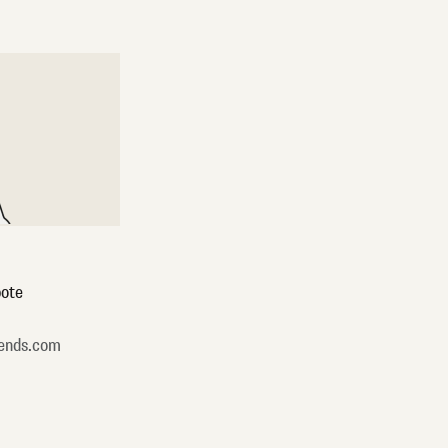
ote
ends.com