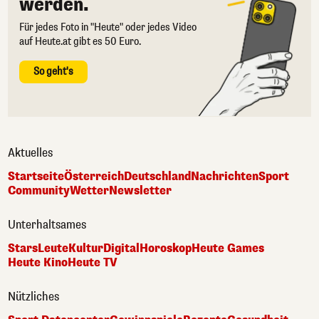
werden.
Für jedes Foto in "Heute" oder jedes Video
auf Heute.at gibt es 50 Euro.
So geht's
Aktuelles
Startseite
Österreich
Deutschland
Nachrichten
Sport
Community
Wetter
Newsletter
Unterhaltsames
Stars
Leute
Kultur
Digital
Horoskop
Heute Games
Heute Kino
Heute TV
Nützliches