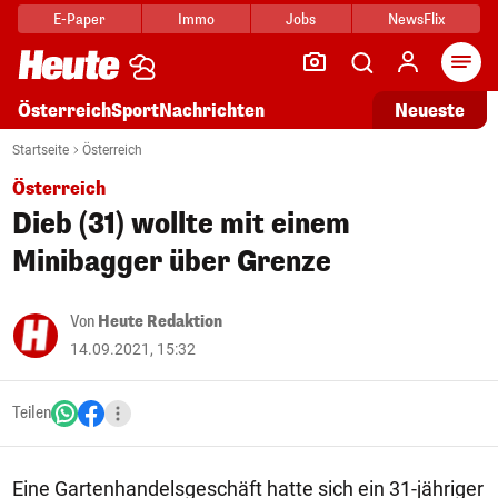
E-Paper
Immo
Jobs
NewsFlix
Arti
Österreich
Sport
Nachrichten
Neueste
Startseite
Österreich
Österreich
Dieb (31) wollte mit einem
Minibagger über Grenze
Von
Heute Redaktion
14.09.2021, 15:32
Teilen
Eine Gartenhandelsgeschäft hatte sich ein 31-jähriger