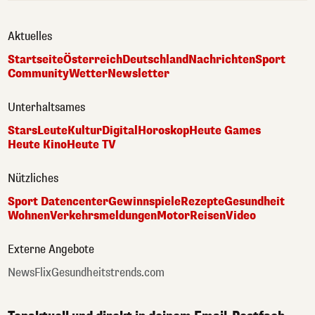
Aktuelles
Startseite
Österreich
Deutschland
Nachrichten
Sport
Community
Wetter
Newsletter
Unterhaltsames
Stars
Leute
Kultur
Digital
Horoskop
Heute Games
Heute Kino
Heute TV
Nützliches
Sport Datencenter
Gewinnspiele
Rezepte
Gesundheit
Wohnen
Verkehrsmeldungen
Motor
Reisen
Video
Externe Angebote
NewsFlix
Gesundheitstrends.com