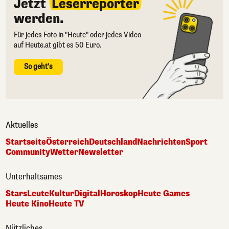
Jetzt
Leserreporter
werden.
Für jedes Foto in "Heute" oder jedes Video
auf Heute.at gibt es 50 Euro.
So geht's
Aktuelles
Startseite
Österreich
Deutschland
Nachrichten
Sport
Community
Wetter
Newsletter
Unterhaltsames
Stars
Leute
Kultur
Digital
Horoskop
Heute Games
Heute Kino
Heute TV
Nützliches