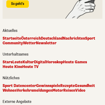
So geht's
Aktuelles
Startseite
Österreich
Deutschland
Nachrichten
Sport
Community
Wetter
Newsletter
Unterhaltsames
Stars
Leute
Kultur
Digital
Horoskop
Heute Games
Heute Kino
Heute TV
Nützliches
Sport Datencenter
Gewinnspiele
Rezepte
Gesundheit
Wohnen
Verkehrsmeldungen
Motor
Reisen
Video
Externe Angebote