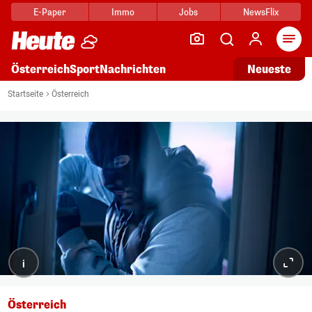
E-Paper
Immo
Jobs
NewsFlix
Arti
Österreich
Sport
Nachrichten
Neueste
Startseite
Österreich
i
Österreich