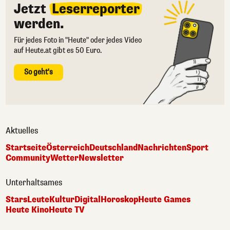
Jetzt
Leserreporter
werden.
Für jedes Foto in "Heute" oder jedes Video
auf Heute.at gibt es 50 Euro.
So geht's
Aktuelles
Startseite
Österreich
Deutschland
Nachrichten
Sport
Community
Wetter
Newsletter
Unterhaltsames
Stars
Leute
Kultur
Digital
Horoskop
Heute Games
Heute Kino
Heute TV