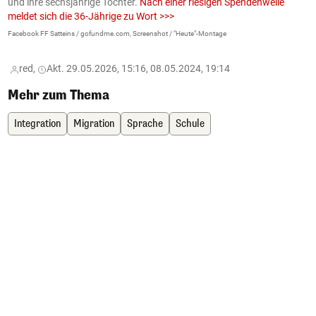
und ihre sechsjährige Tochter.
Nach einer riesigen Spendenwelle
S
meldet sich die 36-Jährige zu Wort >>>
La
Facebook FF Satteins / gofundme.com, Screenshot / "Heute"-Montage
red,
Akt. 29.05.2026, 15:16, 08.05.2024, 19:14
Mehr zum Thema
Integration
Migration
Sprache
Schule