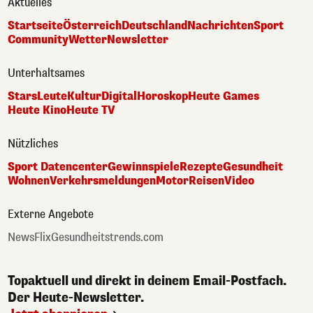
Aktuelles
Startseite
Österreich
Deutschland
Nachrichten
Sport
Community
Wetter
Newsletter
Unterhaltsames
Stars
Leute
Kultur
Digital
Horoskop
Heute Games
Heute Kino
Heute TV
Nützliches
Sport Datencenter
Gewinnspiele
Rezepte
Gesundheit
Wohnen
Verkehrsmeldungen
Motor
Reisen
Video
Externe Angebote
NewsFlix
Gesundheitstrends.com
Topaktuell und direkt in deinem Email-Postfach.
Der Heute-Newsletter.