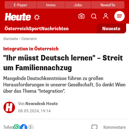
E-Paper
Immo
Jobs
NewsFlix
Arti
Österreich
Sport
Nachrichten
Neueste
Startseite
Österreich
Integration in Österreich
"Ihr müsst Deutsch lernen" – Streit
um Familiennachzug
Mangelnde Deutschkenntnisse führen zu großen
Herausforderungen in unserer Gesellschaft. So denkt Wien
über das Thema "Integration".
Von
Newsdesk Heute
08.05.2024, 19:14
Teilen
Kommentare