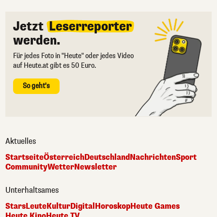
Jetzt
Leserreporter
werden.
Für jedes Foto in "Heute" oder jedes Video
auf Heute.at gibt es 50 Euro.
So geht's
Aktuelles
Startseite
Österreich
Deutschland
Nachrichten
Sport
Community
Wetter
Newsletter
Unterhaltsames
Stars
Leute
Kultur
Digital
Horoskop
Heute Games
Heute Kino
Heute TV