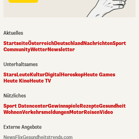
Aktuelles
Startseite
Österreich
Deutschland
Nachrichten
Sport
Community
Wetter
Newsletter
Unterhaltsames
Stars
Leute
Kultur
Digital
Horoskop
Heute Games
Heute Kino
Heute TV
Nützliches
Sport Datencenter
Gewinnspiele
Rezepte
Gesundheit
Wohnen
Verkehrsmeldungen
Motor
Reisen
Video
Externe Angebote
NewsFlix
Gesundheitstrends.com