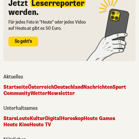
Jetzt
Leserreporter
werden.
Für jedes Foto in "Heute" oder jedes Video
auf Heute.at gibt es 50 Euro.
So geht's
Aktuelles
Startseite
Österreich
Deutschland
Nachrichten
Sport
Community
Wetter
Newsletter
Unterhaltsames
Stars
Leute
Kultur
Digital
Horoskop
Heute Games
Heute Kino
Heute TV