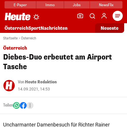
E-Paper
Immo
Jobs
NewsFlix
Arti
Österreich
Sport
Nachrichten
Neueste
Startseite
Österreich
Österreich
Diebes-Duo erbeutet am Airport
Tasche
Von
Heute Redaktion
14.09.2021, 14:53
Teilen
Uncharmanter Damenbesuch für Richter Rainer