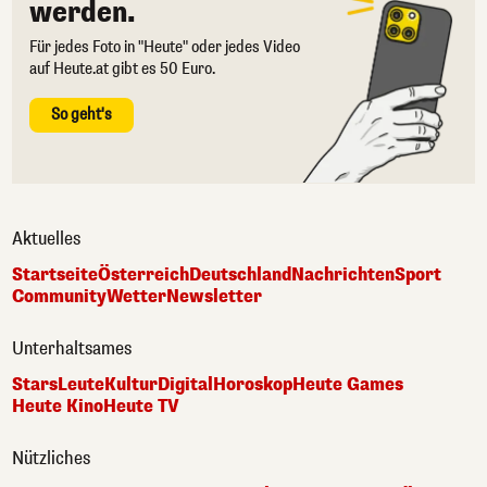
werden.
Für jedes Foto in "Heute" oder jedes Video
auf Heute.at gibt es 50 Euro.
So geht's
Aktuelles
Startseite
Österreich
Deutschland
Nachrichten
Sport
Community
Wetter
Newsletter
Unterhaltsames
Stars
Leute
Kultur
Digital
Horoskop
Heute Games
Heute Kino
Heute TV
Nützliches