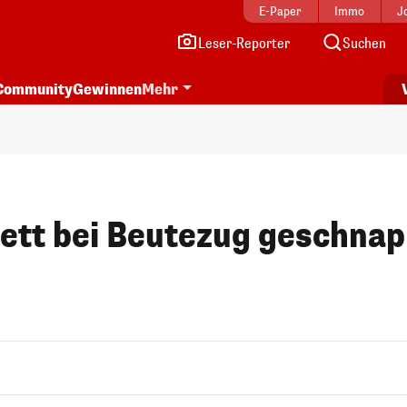
E-Paper
Immo
J
Leser-Reporter
Suchen
Community
Gewinnen
Mehr
ett bei Beutezug geschnap