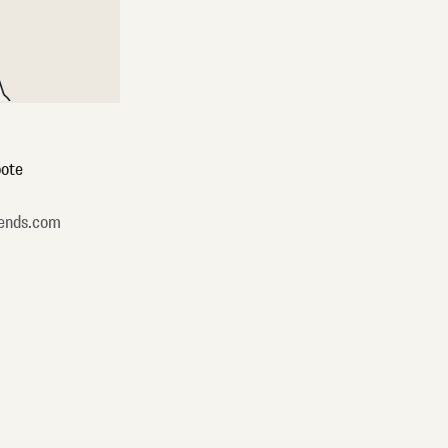
ote
ends.com