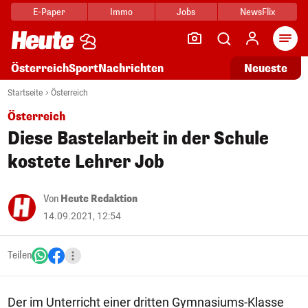
E-Paper
Immo
Jobs
NewsFlix
Arti
Österreich
Sport
Nachrichten
Neueste
Startseite
Österreich
Österreich
Diese Bastelarbeit in der Schule
kostete Lehrer Job
Von
Heute Redaktion
14.09.2021, 12:54
Teilen
Der im Unterricht einer dritten Gymnasiums-Klasse