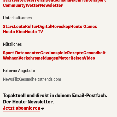
Startseite
Österreich
Deutschland
Nachrichten
Sport
Community
Wetter
Newsletter
Unterhaltsames
Stars
Leute
Kultur
Digital
Horoskop
Heute Games
Heute Kino
Heute TV
Nützliches
Sport Datencenter
Gewinnspiele
Rezepte
Gesundheit
Wohnen
Verkehrsmeldungen
Motor
Reisen
Video
Externe Angebote
NewsFlix
Gesundheitstrends.com
Topaktuell und direkt in deinem Email-Postfach.
Der Heute-Newsletter.
Jetzt abonnieren