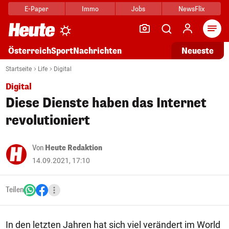
E-Paper
Immo
Jobs
NewsFlix
Arti
Österreich
Sport
Nachrichten
Neueste
Startseite
Life
Digital
Digital
Diese Dienste haben das Internet
revolutioniert
Von
Heute Redaktion
14.09.2021, 17:10
Teilen
In den letzten Jahren hat sich viel verändert im World