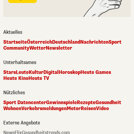
Aktuelles
Startseite
Österreich
Deutschland
Nachrichten
Sport
Community
Wetter
Newsletter
Unterhaltsames
Stars
Leute
Kultur
Digital
Horoskop
Heute Games
Heute Kino
Heute TV
Nützliches
Sport Datencenter
Gewinnspiele
Rezepte
Gesundheit
Wohnen
Verkehrsmeldungen
Motor
Reisen
Video
Externe Angebote
NewsFlix
Gesundheitstrends.com