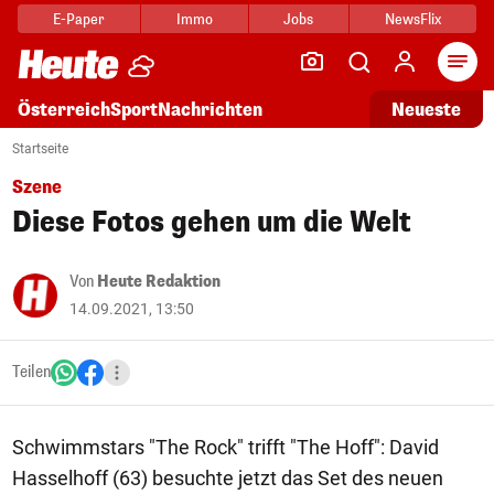
E-Paper
Immo
Jobs
NewsFlix
Arti
Österreich
Sport
Nachrichten
Neueste
Startseite
Szene
Diese Fotos gehen um die Welt
Von
Heute Redaktion
14.09.2021, 13:50
Teilen
Schwimmstars "The Rock" trifft "The Hoff": David
Hasselhoff (63) besuchte jetzt das Set des neuen