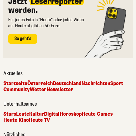
Jetzt
Leserreporter
werden.
Für jedes Foto in "Heute" oder jedes Video
auf Heute.at gibt es 50 Euro.
So geht's
Aktuelles
Startseite
Österreich
Deutschland
Nachrichten
Sport
Community
Wetter
Newsletter
Unterhaltsames
Stars
Leute
Kultur
Digital
Horoskop
Heute Games
Heute Kino
Heute TV
Nützliches