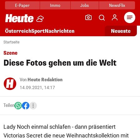
E-Paper
Immo
Jobs
NewsFlix
Arti
Österreich
Sport
Nachrichten
Neueste
Startseite
Szene
Diese Fotos gehen um die Welt
Von
Heute Redaktion
14.09.2021, 14:17
Teilen
Lady Noch einmal schlafen - dann präsentiert
Victorias Secret die neue Weihnachtskollektion mit