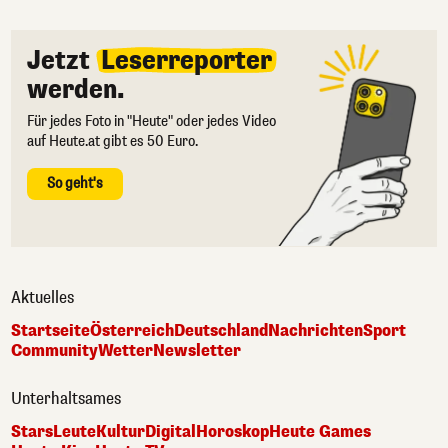
Jetzt
Leserreporter
werden.
Für jedes Foto in "Heute" oder jedes Video
auf Heute.at gibt es 50 Euro.
So geht's
Aktuelles
Startseite
Österreich
Deutschland
Nachrichten
Sport
Community
Wetter
Newsletter
Unterhaltsames
Stars
Leute
Kultur
Digital
Horoskop
Heute Games