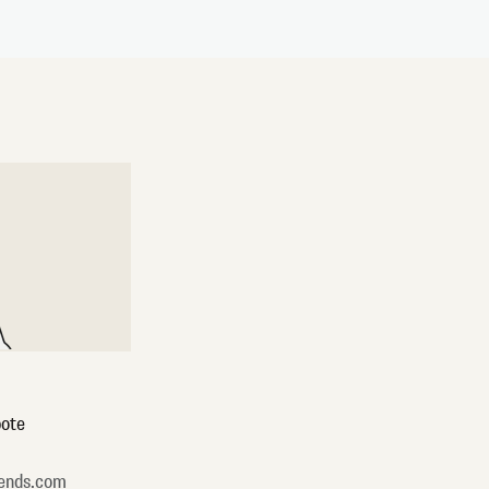
ote
ends.com