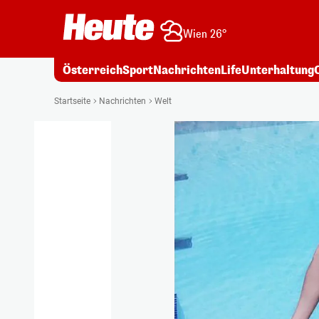
Wien 26°
Österreich
Sport
Nachrichten
Life
Unterhaltung
Startseite
Nachrichten
Welt