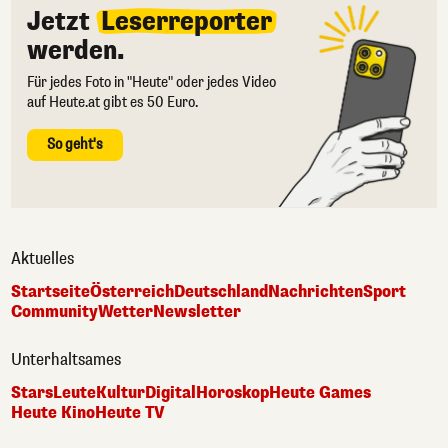
Jetzt
Leserreporter
werden.
Für jedes Foto in "Heute" oder jedes Video
auf Heute.at gibt es 50 Euro.
So geht's
Aktuelles
Startseite
Österreich
Deutschland
Nachrichten
Sport
Community
Wetter
Newsletter
Unterhaltsames
Stars
Leute
Kultur
Digital
Horoskop
Heute Games
Heute Kino
Heute TV