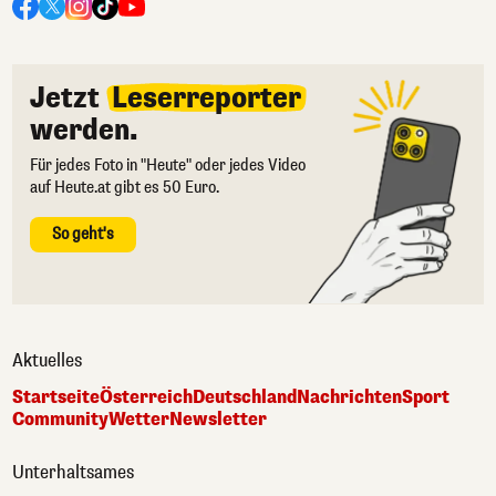
Jetzt
Leserreporter
werden.
Für jedes Foto in "Heute" oder jedes Video
auf Heute.at gibt es 50 Euro.
So geht's
Aktuelles
Startseite
Österreich
Deutschland
Nachrichten
Sport
Community
Wetter
Newsletter
Unterhaltsames