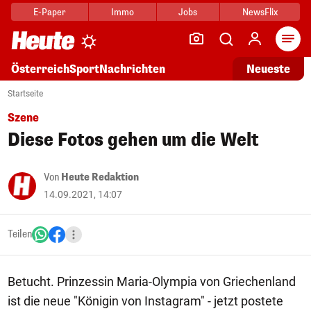
E-Paper
Immo
Jobs
NewsFlix
Arti
Österreich
Sport
Nachrichten
Neueste
Startseite
Szene
Diese Fotos gehen um die Welt
Von
Heute Redaktion
14.09.2021, 14:07
Teilen
Betucht. Prinzessin Maria-Olympia von Griechenland
ist die neue "Königin von Instagram" - jetzt postete