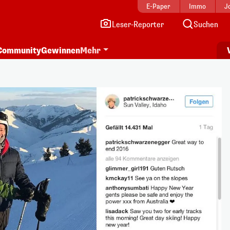
E-Paper
Immo
J
Leser-Reporter
Suchen
Community
Gewinnen
Mehr