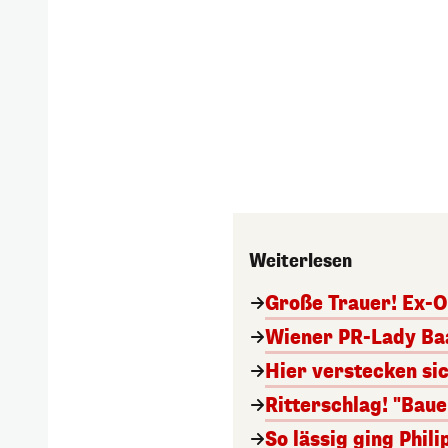
Weiterlesen
Große Trauer! Ex-O
Wiener PR-Lady Baa
Hier verstecken si
Ritterschlag! "Bau
So lässig ging Phi