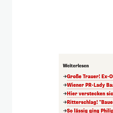
Weiterlesen
Große Trauer! Ex-O
Wiener PR-Lady Baa
Hier verstecken si
Ritterschlag! "Bau
So lässig ging Phi