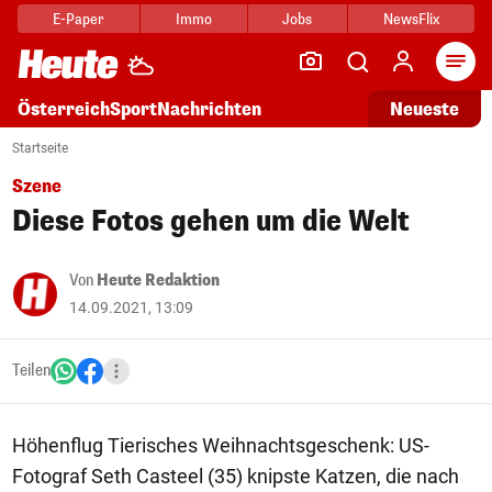
E-Paper
Immo
Jobs
NewsFlix
Arti
Österreich
Sport
Nachrichten
Neueste
Startseite
Szene
Diese Fotos gehen um die Welt
Von
Heute Redaktion
14.09.2021, 13:09
Teilen
Höhenflug Tierisches Weihnachtsgeschenk: US-
Fotograf Seth Casteel (35) knipste Katzen, die nach