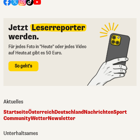
Jetzt
Leserreporter
werden.
Für jedes Foto in "Heute" oder jedes Video
auf Heute.at gibt es 50 Euro.
So geht's
Aktuelles
Startseite
Österreich
Deutschland
Nachrichten
Sport
Community
Wetter
Newsletter
Unterhaltsames