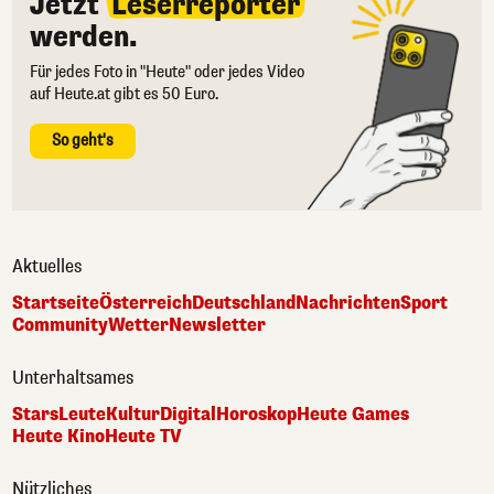
Jetzt
Leserreporter
werden.
Für jedes Foto in "Heute" oder jedes Video
auf Heute.at gibt es 50 Euro.
So geht's
Aktuelles
Startseite
Österreich
Deutschland
Nachrichten
Sport
Community
Wetter
Newsletter
Unterhaltsames
Stars
Leute
Kultur
Digital
Horoskop
Heute Games
Heute Kino
Heute TV
Nützliches