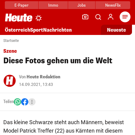
E-Paper
Immo
Jobs
NewsFlix
Arti
Österreich
Sport
Nachrichten
Neueste
Startseite
Szene
Diese Fotos gehen um die Welt
Von
Heute Redaktion
14.09.2021, 13:43
Teilen
Das kleine Schwarze steht auch Männern, beweist
Model Patrick Treffer (22) aus Kärnten mit diesem